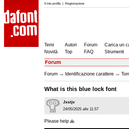
Il mio profilo
|
Registrazione
Temi
Autori
Forum
Carica un c
Novità
Top
FAQ
Strumenti
Forum
→
→
Forum
Identificazione carattere
Torn
What is this blue lock font
Jxstjv
24/05/2025 alle 11:57
Please help 🙏