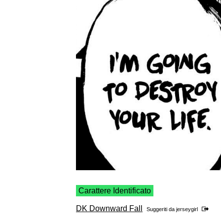
Carattere Identificato
DK Downward Fall
Suggeriti da
jerseygirl