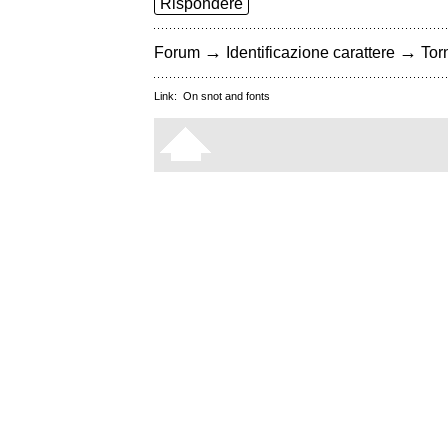
Rispondere
→
→
Forum
Identificazione carattere
Torn
Link:
On snot and fonts