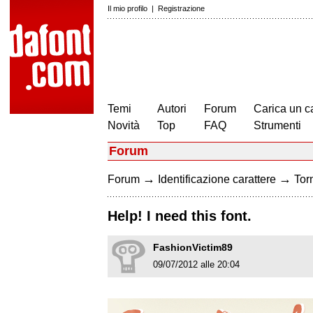
Il mio profilo
|
Registrazione
Temi
Autori
Forum
Carica un c
Novità
Top
FAQ
Strumenti
Forum
→
→
Forum
Identificazione carattere
Torn
Help! I need this font.
FashionVictim89
09/07/2012 alle 20:04