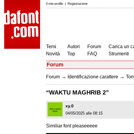
Il mio profilo
|
Registrazione
Temi
Autori
Forum
Carica un c
Novità
Top
FAQ
Strumenti
Forum
→
→
Forum
Identificazione carattere
Torn
“WAKTU MAGHRIB 2”
xy.0
04/05/2025 alle 08:15
Similiar font pleaseeeee