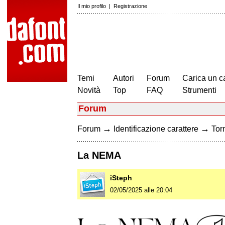
Il mio profilo
|
Registrazione
Temi
Autori
Forum
Carica un c
Novità
Top
FAQ
Strumenti
Forum
→
→
Forum
Identificazione carattere
Torn
La NEMA
iSteph
02/05/2025 alle 20:04