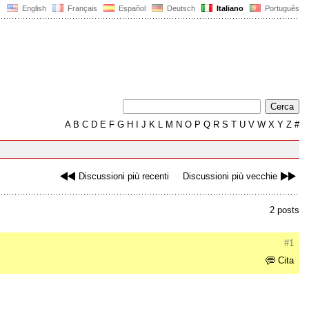
English
Français
Español
Deutsch
Italiano
Português
A
B
C
D
E
F
G
H
I
J
K
L
M
N
O
P
Q
R
S
T
U
V
W
X
Y
Z
#
Discussioni più recenti
Discussioni più vecchie
2 posts
#1
Cita