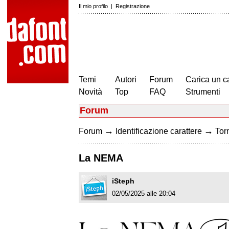
Il mio profilo
|
Registrazione
Temi
Autori
Forum
Carica un c
Novità
Top
FAQ
Strumenti
Forum
→
→
Forum
Identificazione carattere
Torn
La NEMA
iSteph
02/05/2025 alle 20:04