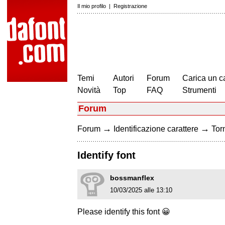
Il mio profilo
|
Registrazione
Temi
Autori
Forum
Carica un c
Novità
Top
FAQ
Strumenti
Forum
→
→
Forum
Identificazione carattere
Torn
Identify font
bossmanflex
10/03/2025 alle 13:10
Please identify this font 😀