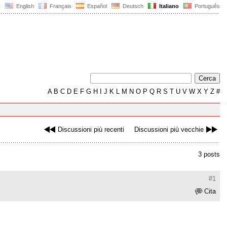
English
Français
Español
Deutsch
Italiano
Português
A
B
C
D
E
F
G
H
I
J
K
L
M
N
O
P
Q
R
S
T
U
V
W
X
Y
Z
#
Discussioni più recenti
Discussioni più vecchie
3 posts
#1
Cita