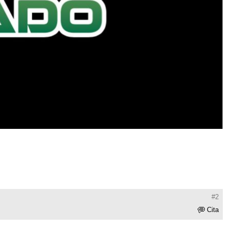
#2
Cita