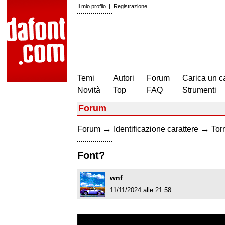
Il mio profilo
|
Registrazione
Temi
Autori
Forum
Carica un c
Novità
Top
FAQ
Strumenti
Forum
→
→
Forum
Identificazione carattere
Torn
Font?
wnf
11/11/2024 alle 21:58