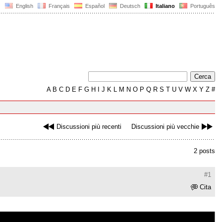
English
Français
Español
Deutsch
Italiano
Português
A
B
C
D
E
F
G
H
I
J
K
L
M
N
O
P
Q
R
S
T
U
V
W
X
Y
Z
#
Discussioni più recenti
Discussioni più vecchie
2 posts
#1
Cita