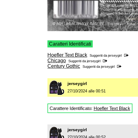
Caratteri Identificati
Hoefler Text Black
Suggeriti da
jerseygirl
Chicago
Suggeriti da
jerseygirl
Century Gothic
Suggeriti da
jerseygirl
jerseygirl
27/10/2024 alle 00:51
Carattere Identificato:
Hoefler Text Black
jerseygirl
27/10/2024 alle 00:52