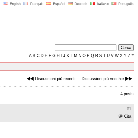
English
Français
Español
Deutsch
Italiano
Português
A
B
C
D
E
F
G
H
I
J
K
L
M
N
O
P
Q
R
S
T
U
V
W
X
Y
Z
#
Discussioni più recenti
Discussioni più vecchie
4 posts
#1
Cita