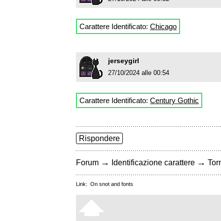
Carattere Identificato:
Chicago
jerseygirl
27/10/2024 alle 00:54
Carattere Identificato:
Century Gothic
Rispondere
→
→
Forum
Identificazione carattere
Torn
Link:
On snot and fonts