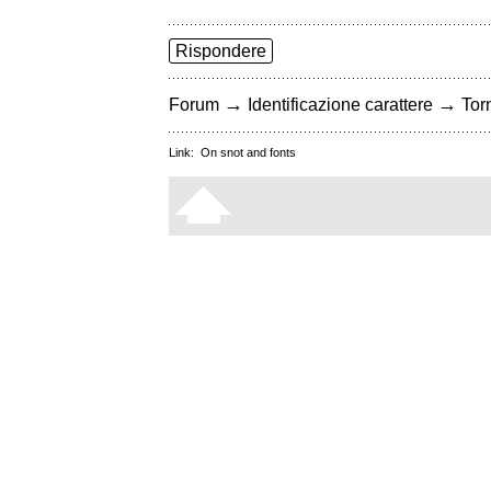
Rispondere
→
→
Forum
Identificazione carattere
Torn
Link:
On snot and fonts