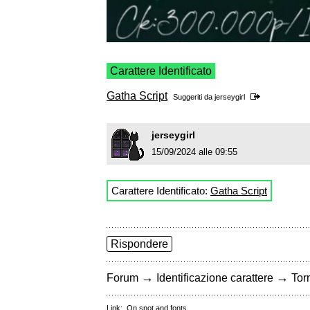
Carattere Identificato
Gatha Script
Suggeriti da
jerseygirl
jerseygirl
15/09/2024 alle 09:55
Carattere Identificato:
Gatha Script
Rispondere
→
→
Forum
Identificazione carattere
Torn
Link:
On snot and fonts