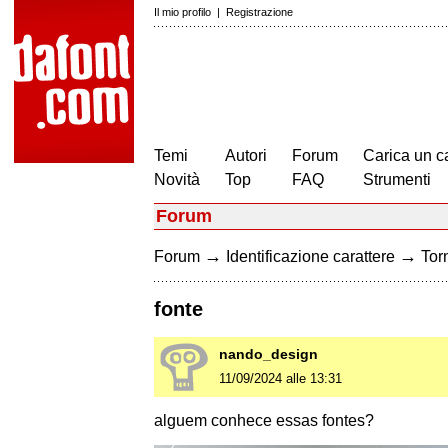
Il mio profilo
|
Registrazione
Temi
Autori
Forum
Carica un c
Novità
Top
FAQ
Strumenti
Forum
→
→
Forum
Identificazione carattere
Torn
fonte
nando_design
11/09/2024 alle 13:31
alguem conhece essas fontes?