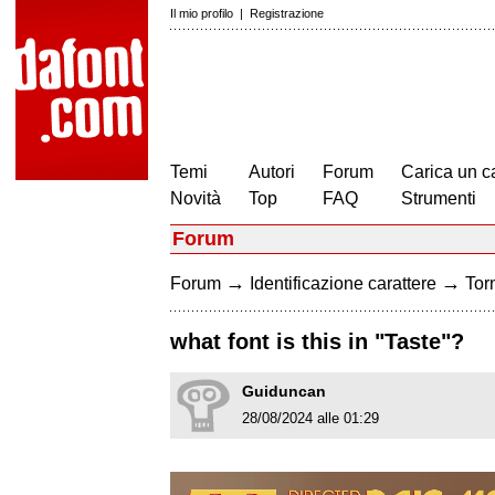
Il mio profilo
|
Registrazione
Temi
Autori
Forum
Carica un c
Novità
Top
FAQ
Strumenti
Forum
→
→
Forum
Identificazione carattere
Torn
what font is this in "Taste"?
Guiduncan
28/08/2024 alle 01:29