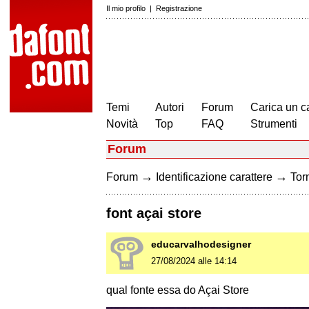
Il mio profilo
|
Registrazione
Temi
Autori
Forum
Carica un c
Novità
Top
FAQ
Strumenti
Forum
→
→
Forum
Identificazione carattere
Torn
font açai store
educarvalhodesigner
27/08/2024 alle 14:14
qual fonte essa do Açai Store