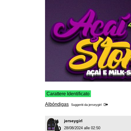
Carattere Identificato
Albóndigas
Suggeriti da
jerseygirl
jerseygirl
28/08/2024 alle 02:50