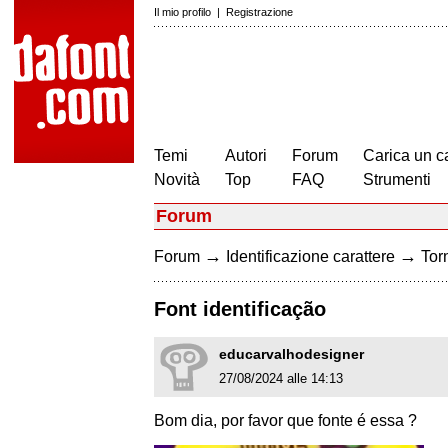
Il mio profilo
|
Registrazione
Temi
Autori
Forum
Carica un c
Novità
Top
FAQ
Strumenti
Forum
→
→
Forum
Identificazione carattere
Torn
Font identificação
educarvalhodesigner
27/08/2024 alle 14:13
Bom dia, por favor que fonte é essa ?