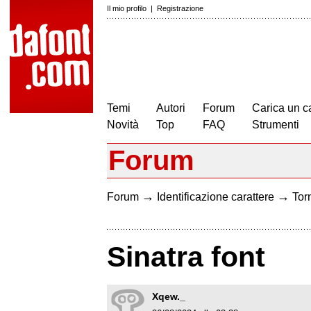
Il mio profilo
|
Registrazione
Temi
Autori
Forum
Carica un c
Novità
Top
FAQ
Strumenti
Forum
→
→
Forum
Identificazione carattere
Torn
Sinatra font
Xqew._