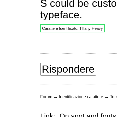
S could be cust
typeface.
Carattere Identificato:
Tiffany Heavy
Rispondere
→
→
Forum
Identificazione carattere
Torn
Link:
On snot and fonts