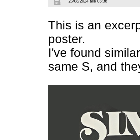
26/08/2024 alle 03:38
This is an excer
poster.
I've found simila
same S, and they