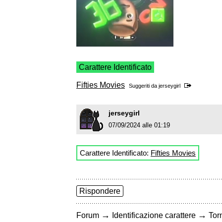
Carattere Identificato
Fifties Movies
Suggeriti da
jerseygirl
jerseygirl
07/09/2024 alle 01:19
Carattere Identificato:
Fifties Movies
Rispondere
→
→
Forum
Identificazione carattere
Torn