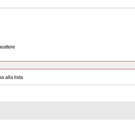
arattere
a alla lista