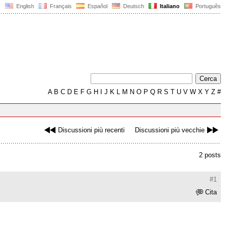
English
Français
Español
Deutsch
Italiano
Português
A
B
C
D
E
F
G
H
I
J
K
L
M
N
O
P
Q
R
S
T
U
V
W
X
Y
Z
#
Discussioni più recenti
Discussioni più vecchie
2 posts
#1
Cita