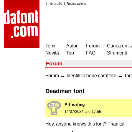
Il mio profilo
|
Registrazione
Temi
Autori
Forum
Carica un c
Novità
Top
FAQ
Strumenti
Forum
→
→
Forum
Identificazione carattere
Torn
Deadman font
Arthurfmg
14/07/2024 alle 17:56
Hey, anyone knows this font? Thanks!