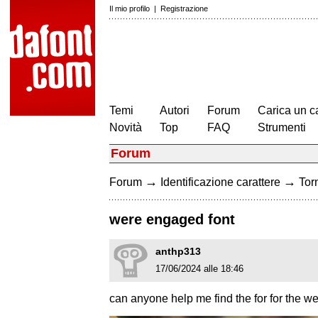
Il mio profilo
|
Registrazione
Temi
Autori
Forum
Carica un c
Novità
Top
FAQ
Strumenti
Forum
→
→
Forum
Identificazione carattere
Torn
were engaged font
anthp313
17/06/2024 alle 18:46
can anyone help me find the for for the 