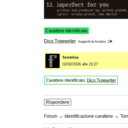
Carattere Identificato
Dico Typewriter
Suggeriti da
fonatica
fonatica
02/02/2026 alle 23:27
Carattere Identificato:
Dico Typewriter
Rispondere
→
→
Forum
Identificazione carattere
Torn