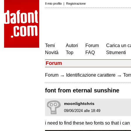
Il mio profilo
|
Registrazione
Temi
Autori
Forum
Carica un c
Novità
Top
FAQ
Strumenti
Forum
→
→
Forum
Identificazione carattere
Torn
font from eternal sunshine
moonlightchris
09/06/2024 alle 18:49
i need to find these two fonts so that i 