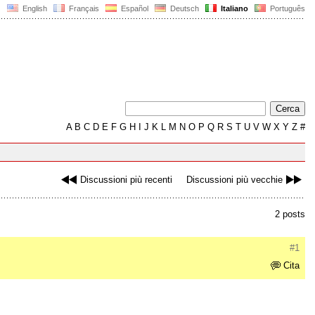
English
Français
Español
Deutsch
Italiano
Português
A
B
C
D
E
F
G
H
I
J
K
L
M
N
O
P
Q
R
S
T
U
V
W
X
Y
Z
#
Discussioni più recenti
Discussioni più vecchie
2 posts
#1
Cita