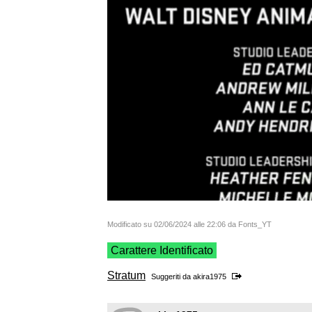
Modificato su 02/06/2024 alle 22:06 da Fonts_YT
Carattere Identificato
Stratum
Suggeriti da
akira1975