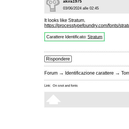
akira1975
03/06/2024 alle 02:45
It looks like Stratum.
https://processtypefoundry.com/fonts/stra
Carattere Identificato:
Stratum
Rispondere
→
→
Forum
Identificazione carattere
Torn
Link:
On snot and fonts