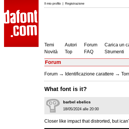
Il mio profilo
|
Registrazione
Temi
Autori
Forum
Carica un c
Novità
Top
FAQ
Strumenti
Forum
→
→
Forum
Identificazione carattere
Torn
What font is it?
barbel ebelics
18/05/2024 alle 20:00
Closer like impact that distrorted, but ican