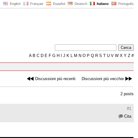
English
Français
Español
Deutsch
Italiano
Português
A
B
C
D
E
F
G
H
I
J
K
L
M
N
O
P
Q
R
S
T
U
V
W
X
Y
Z
#
Discussioni più recenti
Discussioni più vecchie
2 posts
#1
Cita