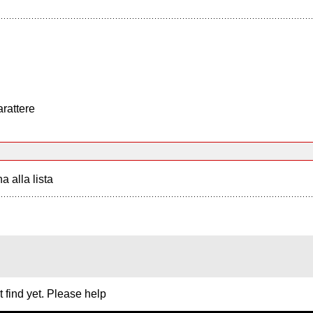
arattere
a alla lista
't find yet. Please help