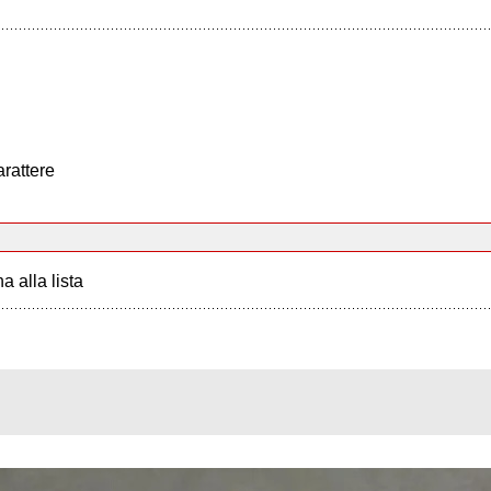
arattere
a alla lista