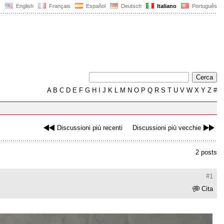
English
Français
Español
Deutsch
Italiano
Português
A
B
C
D
E
F
G
H
I
J
K
L
M
N
O
P
Q
R
S
T
U
V
W
X
Y
Z
#
Discussioni più recenti
Discussioni più vecchie
2 posts
#1
Cita