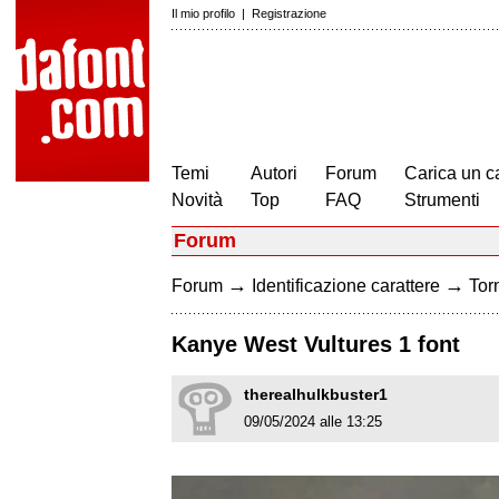
Il mio profilo
|
Registrazione
Temi
Autori
Forum
Carica un c
Novità
Top
FAQ
Strumenti
Forum
→
→
Forum
Identificazione carattere
Torn
Kanye West Vultures 1 font
therealhulkbuster1
09/05/2024 alle 13:25