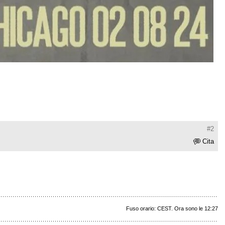
#2
Cita
Fuso orario: CEST. Ora sono le 12:27