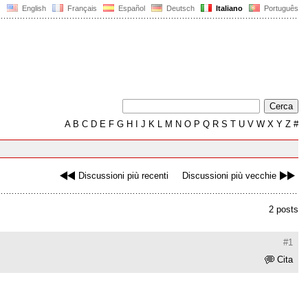
English
Français
Español
Deutsch
Italiano
Português
A
B
C
D
E
F
G
H
I
J
K
L
M
N
O
P
Q
R
S
T
U
V
W
X
Y
Z
#
Discussioni più recenti
Discussioni più vecchie
2 posts
#1
Cita