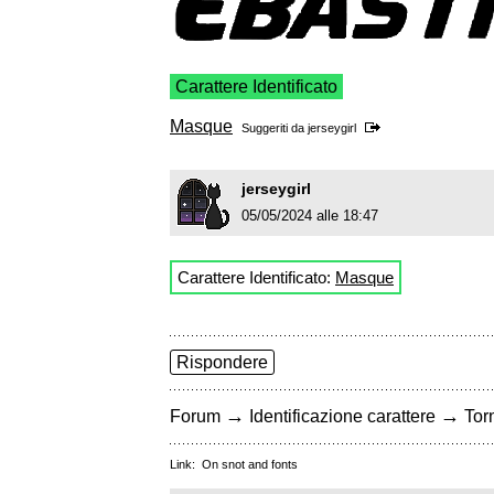
Carattere Identificato
Masque
Suggeriti da
jerseygirl
jerseygirl
05/05/2024 alle 18:47
Carattere Identificato:
Masque
Rispondere
→
→
Forum
Identificazione carattere
Torn
Link:
On snot and fonts