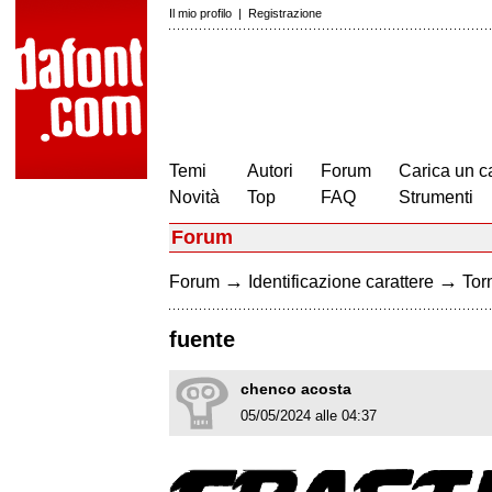
Il mio profilo
|
Registrazione
Temi
Autori
Forum
Carica un c
Novità
Top
FAQ
Strumenti
Forum
→
→
Forum
Identificazione carattere
Torn
fuente
chenco acosta
05/05/2024 alle 04:37