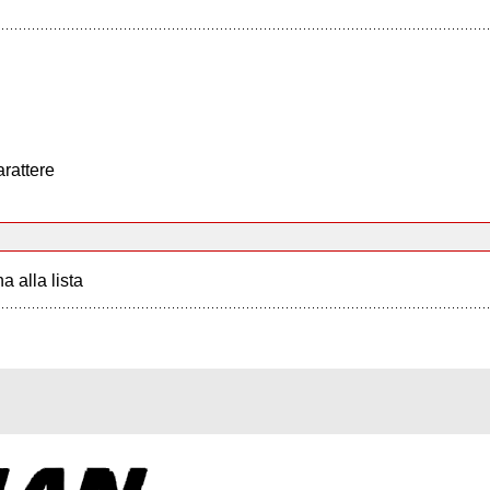
arattere
a alla lista