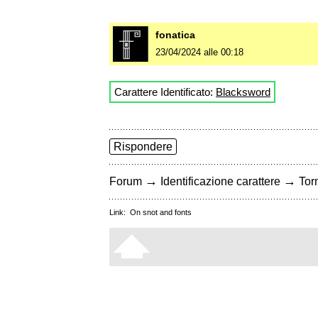
fonatica
23/04/2024 alle 00:18
Carattere Identificato:
Blacksword
Rispondere
→
→
Forum
Identificazione carattere
Torn
Link:
On snot and fonts