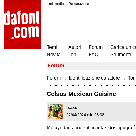
Il mio profilo
|
Registrazione
Temi
Autori
Forum
Carica un c
Novità
Top
FAQ
Strumenti
Forum
→
→
Forum
Identificazione carattere
Torn
Celsos Mexican Cuisine
Isaxo
22/04/2024 alle 23:38
Me ayudan a indentificar las dos tipografí