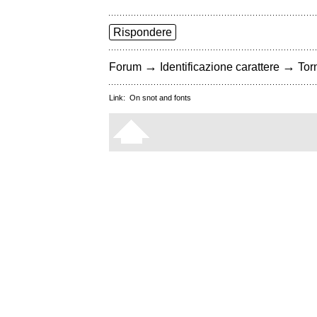
Rispondere
→
→
Forum
Identificazione carattere
Torn
Link:
On snot and fonts