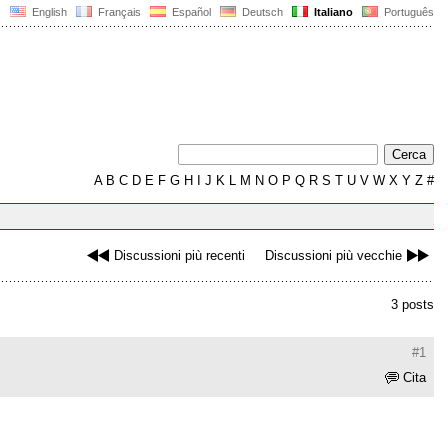
English
Français
Español
Deutsch
Italiano
Português
A
B
C
D
E
F
G
H
I
J
K
L
M
N
O
P
Q
R
S
T
U
V
W
X
Y
Z
#
Discussioni più recenti
Discussioni più vecchie
3 posts
#1
Cita