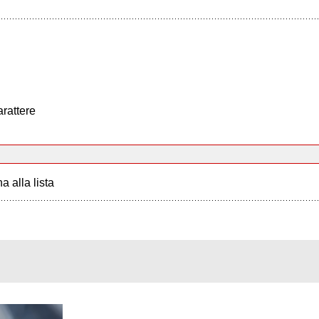
arattere
a alla lista