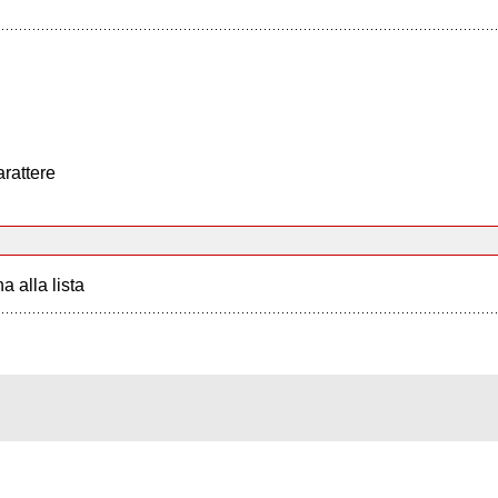
arattere
a alla lista