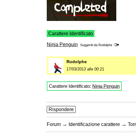
Carattere Identificato
Ninja Penguin
Suggeriti da
Rodolphe
Rodolphe
17/03/2013 alle 00:21
Carattere Identificato:
Ninja Penguin
Rispondere
→
→
Forum
Identificazione carattere
Torn