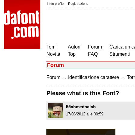
Il mio profilo
|
Registrazione
Temi
Autori
Forum
Carica un c
Novità
Top
FAQ
Strumenti
Forum
→
→
Forum
Identificazione carattere
Torn
Please what is this Font?
55ahmedsalah
17/06/2012 alle 00:59