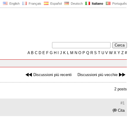
English
Français
Español
Deutsch
Italiano
Português
A
B
C
D
E
F
G
H
I
J
K
L
M
N
O
P
Q
R
S
T
U
V
W
X
Y
Z
#
Discussioni più recenti
Discussioni più vecchie
2 posts
#1
Cita