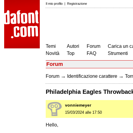
Il mio profilo
|
Registrazione
Temi
Autori
Forum
Carica un c
Novità
Top
FAQ
Strumenti
Forum
→
→
Forum
Identificazione carattere
Torn
Philadelphia Eagles Throwback
vonniemeyer
15/03/2024 alle 17:50
Hello,