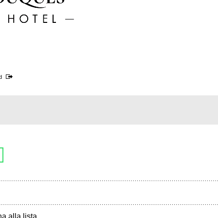
d
a alla lista