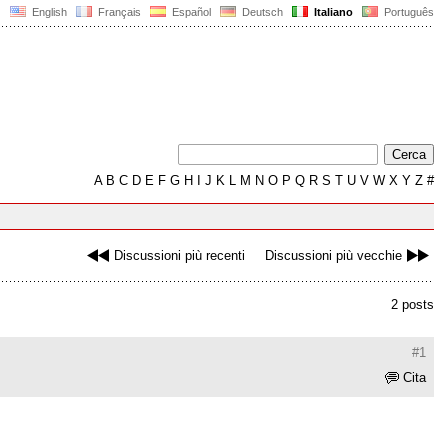
English
Français
Español
Deutsch
Italiano
Português
A
B
C
D
E
F
G
H
I
J
K
L
M
N
O
P
Q
R
S
T
U
V
W
X
Y
Z
#
Discussioni più recenti
Discussioni più vecchie
2 posts
#1
Cita