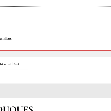
arattere
a alla lista