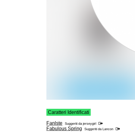
Caratteri Identificati
Fanlste
Suggeriti da
jerseygirl
Fabulous Spring
Suggeriti da
Lancon