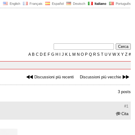
English
Français
Español
Deutsch
Italiano
Português
A
B
C
D
E
F
G
H
I
J
K
L
M
N
O
P
Q
R
S
T
U
V
W
X
Y
Z
#
Discussioni più recenti
Discussioni più vecchie
3 posts
#1
Cita