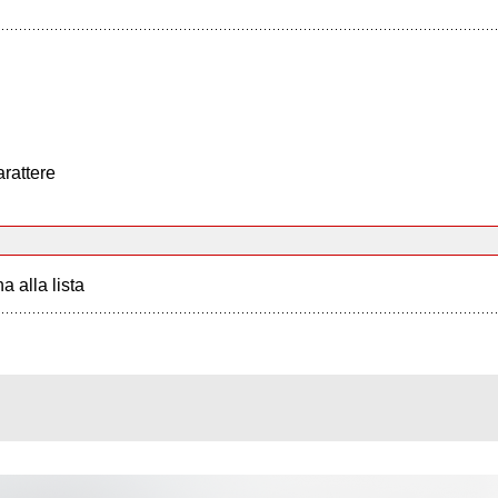
arattere
a alla lista