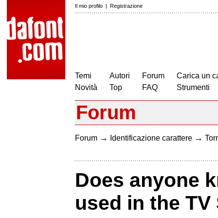
Il mio profilo
|
Registrazione
Temi
Autori
Forum
Carica un c
Novità
Top
FAQ
Strumenti
Forum
→
→
Forum
Identificazione carattere
Torn
Does anyone kn
used in the TV