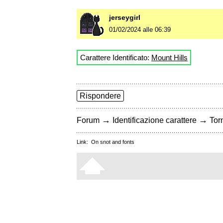
jerseygirl
01/02/2024 alle 06:39
Carattere Identificato:
Mount Hills
Rispondere
→
→
Forum
Identificazione carattere
Torn
Link:
On snot and fonts