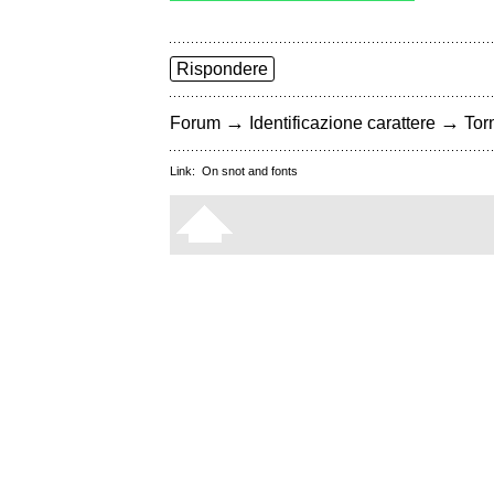
Rispondere
→
→
Forum
Identificazione carattere
Torn
Link:
On snot and fonts