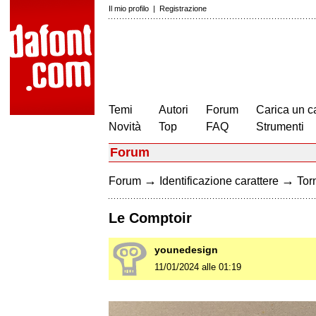
Il mio profilo
|
Registrazione
Temi
Autori
Forum
Carica un c
Novità
Top
FAQ
Strumenti
Forum
→
→
Forum
Identificazione carattere
Torn
Le Comptoir
younedesign
11/01/2024 alle 01:19