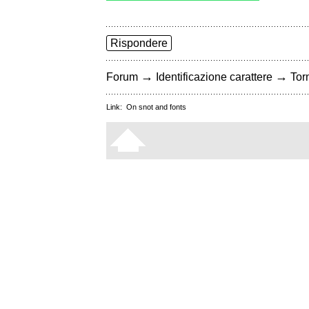
Rispondere
→
→
Forum
Identificazione carattere
Torn
Link:
On snot and fonts