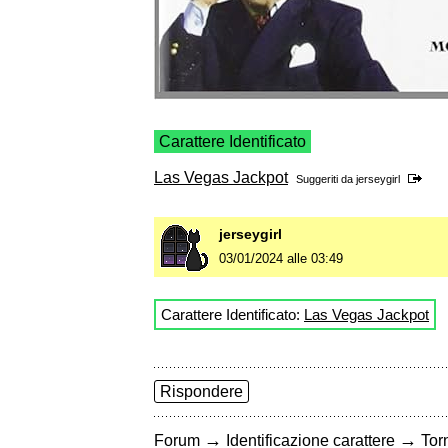
Carattere Identificato
Las Vegas Jackpot
Suggeriti da
jerseygirl
jerseygirl
03/01/2024 alle 03:49
Carattere Identificato:
Las Vegas Jackpot
Rispondere
→
→
Forum
Identificazione carattere
Torn