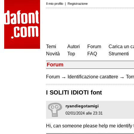
Il mio profilo
|
Registrazione
Temi
Autori
Forum
Carica un c
Novità
Top
FAQ
Strumenti
Forum
→
→
Forum
Identificazione carattere
Torn
I SOLITI IDIOTI font
ryandiegotamigi
02/01/2024 alle 23:31
Hi, can someone please help me identify th