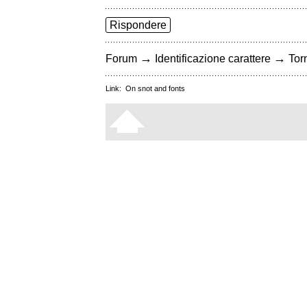
Rispondere
→
→
Forum
Identificazione carattere
Torn
Link:
On snot and fonts