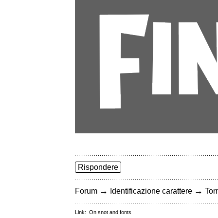
Rispondere
→
→
Forum
Identificazione carattere
Torn
Link:
On snot and fonts