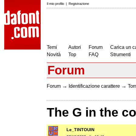
Il mio profilo
|
Registrazione
Temi
Autori
Forum
Carica un c
Novità
Top
FAQ
Strumenti
Forum
→
→
Forum
Identificazione carattere
Torn
The G in the c
Le_TINTOUIN