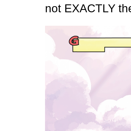
not EXACTLY th