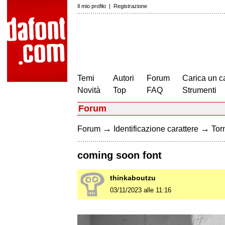
Il mio profilo
|
Registrazione
Temi
Autori
Forum
Carica un c
Novità
Top
FAQ
Strumenti
Forum
→
→
Forum
Identificazione carattere
Torn
coming soon font
thinkaboutzu
03/11/2023 alle 11:16