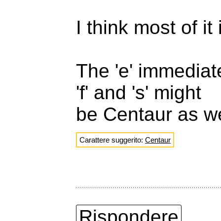
I think most of i
The 'e' immediat
'f' and 's' might
be Centaur as we
Carattere suggerito:
Centaur
Rispondere