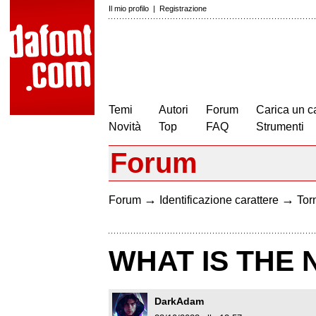
Il mio profilo
|
Registrazione
Temi
Autori
Forum
Carica un c
Novità
Top
FAQ
Strumenti
Forum
→
→
Forum
Identificazione carattere
Torn
WHAT IS THE 
DarkAdam