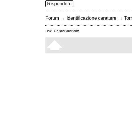
Rispondere
→
→
Forum
Identificazione carattere
Torn
Link:
On snot and fonts