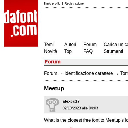
Il mio profilo
|
Registrazione
Temi
Autori
Forum
Carica un c
Novità
Top
FAQ
Strumenti
Forum
→
→
Forum
Identificazione carattere
Torn
Meetup
alexcc17
02/10/2023 alle 04:03
What is the closest free font to Meetup's 