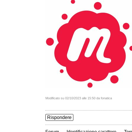
Modificato su 02/10/2023 alle 15:50 da fonatica
Rispondere
→
→
Forum
Identificazione carattere
Torn