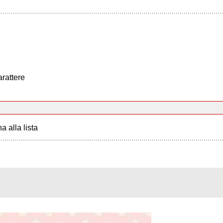
arattere
a alla lista