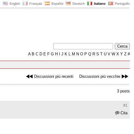
English
Français
Español
Deutsch
Italiano
Português
A
B
C
D
E
F
G
H
I
J
K
L
M
N
O
P
Q
R
S
T
U
V
W
X
Y
Z
#
Discussioni più recenti
Discussioni più vecchie
3 posts
#1
Cita