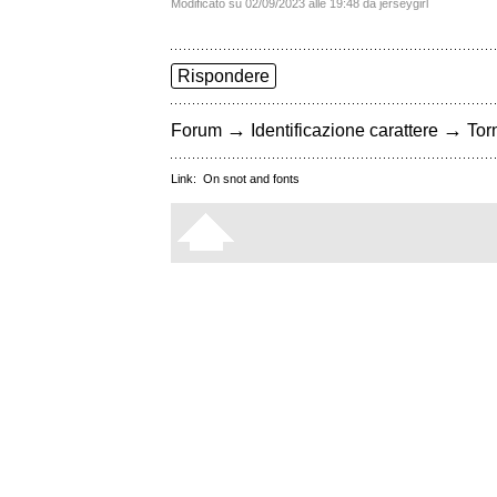
Modificato su 02/09/2023 alle 19:48 da jerseygirl
Rispondere
→
→
Forum
Identificazione carattere
Torn
Link:
On snot and fonts