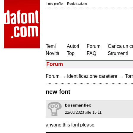
Il mio profilo
|
Registrazione
Temi
Autori
Forum
Carica un c
Novità
Top
FAQ
Strumenti
Forum
→
→
Forum
Identificazione carattere
Torn
new font
bossmanflex
22/08/2023 alle 15:11
anyone this font please