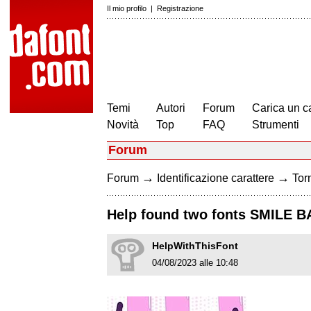
Il mio profilo
|
Registrazione
Temi
Autori
Forum
Carica un c
Novità
Top
FAQ
Strumenti
Forum
→
→
Forum
Identificazione carattere
Torn
Help found two fonts SMILE 
HelpWithThisFont
04/08/2023 alle 10:48