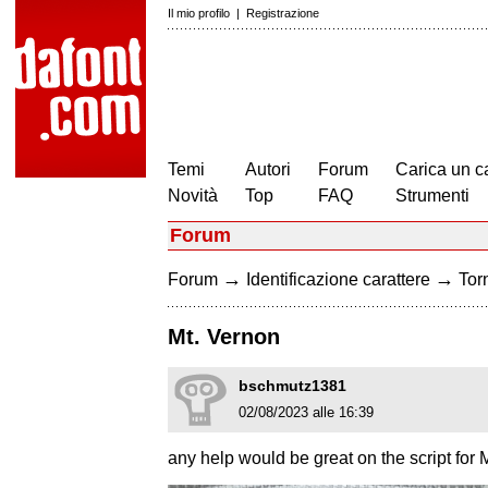
Il mio profilo
|
Registrazione
Temi
Autori
Forum
Carica un c
Novità
Top
FAQ
Strumenti
Forum
→
→
Forum
Identificazione carattere
Torn
Mt. Vernon
bschmutz1381
02/08/2023 alle 16:39
any help would be great on the script for 