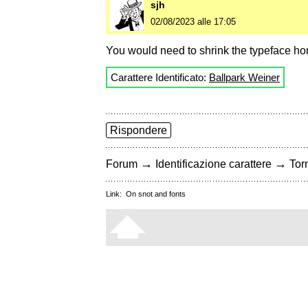
sjh
02/08/2023 alle 17:05
You would need to shrink the typeface hor
Carattere Identificato:
Ballpark Weiner
Rispondere
→
→
Forum
Identificazione carattere
Torn
Link:
On snot and fonts