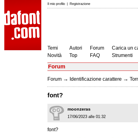
Il mio profilo
|
Registrazione
Temi
Autori
Forum
Carica un c
Novità
Top
FAQ
Strumenti
Forum
→
→
Forum
Identificazione carattere
Torn
font?
moonzeras
17/06/2023 alle 01:32
font?