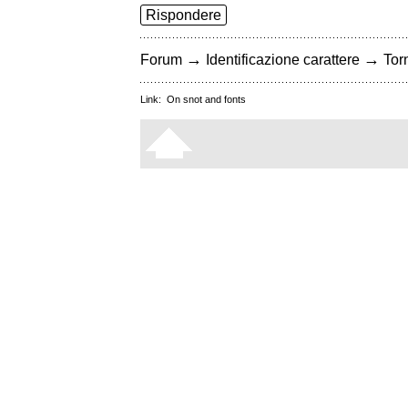
Rispondere
→
→
Forum
Identificazione carattere
Torn
Link:
On snot and fonts